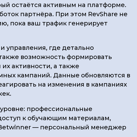
рый остаётся активным на платформе.
оток партнёра. При этом RevShare не
ию, пока ваш трафик генерирует
и управления, где детально
ь также возможность формировать
их активности, а также
мных кампаний. Данные обновляются в
еагировать на изменения в кампаниях
жек.
м уровне: профессиональные
 доступ к обучающим материалам,
 Betwinner — персональный менеджер