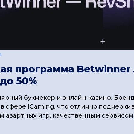
5
ая программа Betwinner A
до 50%
улярный букмекер и онлайн-казино. Брен
в сфере IGaming, что отлично подчерки
 азартных игр, качественным сервисом