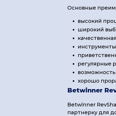
Основные преим
высокий проц
широкий выбо
качественна
инструменты 
приветственн
регулярные 
возможность
хорошо прор
Betwinner Re
Betwinner RevSh
партнерку для д