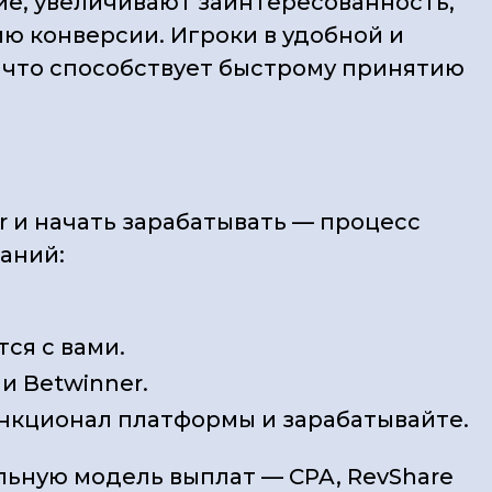
е, увеличивают заинтересованность,
ю конверсии. Игроки в удобной и
 что способствует быстрому принятию
м
r и начать зарабатывать — процесс
аний:
ся с вами.
и Betwinner.
ункционал платформы и зарабатывайте.
ьную модель выплат — CPA, RevShare