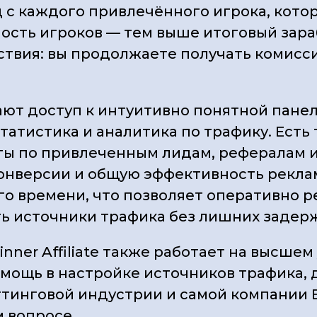
 с каждого привлечённого игрока, кото
ость игроков — тем выше итоговый зараб
ствия: вы продолжаете получать комисс
ют доступ к интуитивно понятной панел
статистика и аналитика по трафику. Ест
ы по привлеченным лидам, рефералам и 
онверсии и общую эффективность рекла
о времени, что позволяет оперативно р
ь источники трафика без лишних задер
nner Affiliate также работает на высше
омощь в настройке источников трафика,
тинговой индустрии и самой компании
 вопросе.