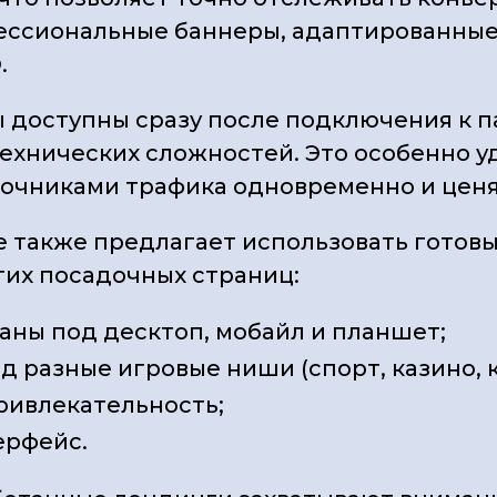
ессиональные баннеры, адаптированные
.
 доступны сразу после подключения к 
технических сложностей. Это особенно у
очниками трафика одновременно и ценят
ate также предлагает использовать готов
их посадочных страниц:
ны под десктоп, мобайл и планшет;
д разные игровые ниши (спорт, казино, к
ривлекательность;
ерфейс.