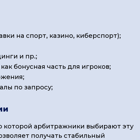
ки на спорт, казино, киберспорт);
нги и пр.;
как бонусная часть для игроков;
ожения;
лы по запросу;
ии
по которой арбитражники выбирают эту
озволяет получать стабильный