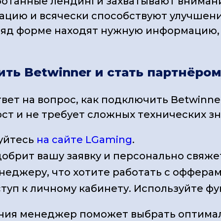
отанные лендинги захватывают внимани
ацию и всячески способствуют улучшени
ляд форме находят нужную информацию,
ть Betwinner и стать партнёро
вет на вопрос, как подключить Betwinne
ст и не требует сложных технических зн
уйтесь
на сайте LGaming
.
брит вашу заявку и персонально свяжет
еджеру, что хотите работать с офферам
туп к личному кабинету. Используйте ф
ия менеджер поможет выбрать оптимал