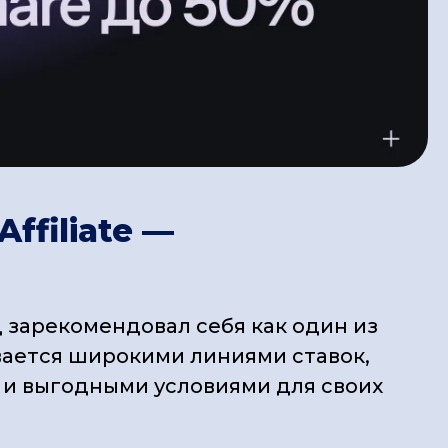
ffiliate —
д зарекомендовал себя как один из
вается широкими линиями ставок,
 и выгодными условиями для своих