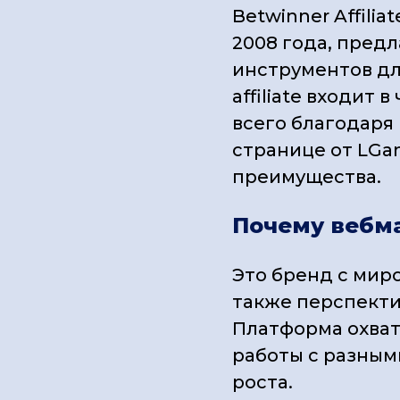
Betwinner Affili
2008 года, пред
инструментов дл
affiliate входит
всего благодаря
странице от LGa
преимущества.
Почему вебма
Это бренд с мир
также перспекти
Платформа охват
работы с разным
роста.