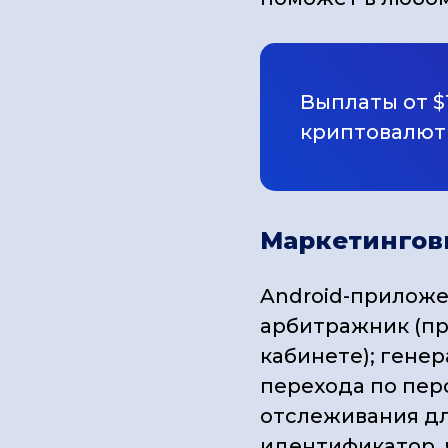
Выплаты от $1
криптовалют
Маркетингов
Android-приложе
арбитражник (пр
кабинете); генер
перехода по пер
отслеживания дл
идентификатор, 