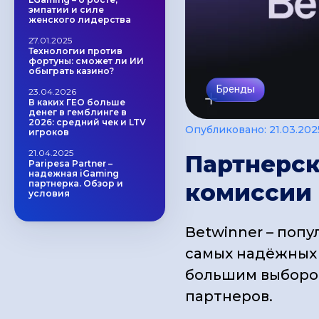
эмпатии и силе
женского лидерства
27.01.2025
Технологии против
фортуны: сможет ли ИИ
обыграть казино?
Бренды
23.04.2026
В каких ГЕО больше
денег в гемблинге в
2026: средний чек и LTV
Опубликовано:
21.03.202
игроков
21.04.2025
Партнерск
Paripesa Partner –
надежная iGaming
партнерка. Обзор и
комиссии 
условия
Betwinner – поп
самых надёжных 
большим выбором
партнеров.