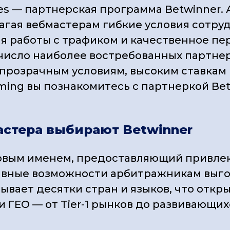
ates — партнерская программа Betwinner.
лагая вебмастерам гибкие условия сотру
я работы с трафиком и качественное пе
 в число наиболее востребованных партн
 прозрачным условиям, высоким ставкам 
ming вы познакомитесь с партнеркой Bet
стера выбирают Betwinner
овым именем, предоставляющий привлека
вные возможности арбитражникам выго
ывает десятки стран и языков, что отк
и ГЕО — от Tier-1 рынков до развивающи