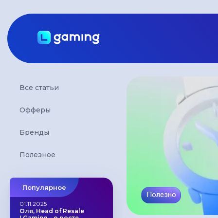
Все статьи
Офферы
Бренды
Полезное
Популярное
Полезно
01.11.2025
Оля, Head of Resale
LGaming – о росте,