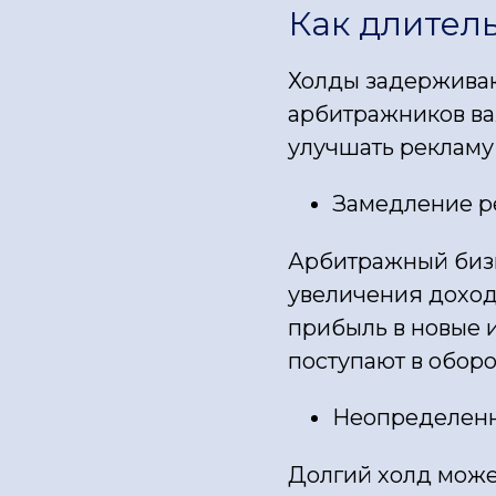
Как длител
Холды задерживают
арбитражников ва
улучшать рекламу
Замедление р
Арбитражный бизн
увеличения доход
прибыль в новые 
поступают в оборо
Неопределенн
Долгий холд може