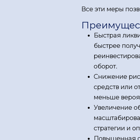
Все эти меры позв
Преимущест
Быстрая ликв
быстрее получ
реинвестирова
оборот.
Снижение рис
средств или о
меньше вероят
Увеличение об
масштабирова
стратегии и о
Повышенная ст