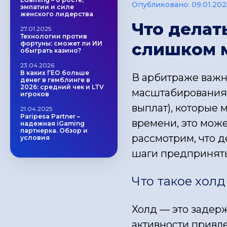
Опубликовано:
09.01.202
эмпатии и силе
женского лидерства
Что делат
27.01.2025
Технологии против
слишком 
фортуны: сможет ли ИИ
обыграть казино?
23.04.2026
В каких ГЕО больше
В арбитраже важн
денег в гемблинге в
2026: средний чек и LTV
масштабирования 
игроков
выплат), которые 
21.04.2025
Paripesa Partner –
времени, это може
надежная iGaming
партнерка. Обзор и
рассмотрим, что д
условия
шаги предпринять
Что такое холд
Холд — это задер
активности привл