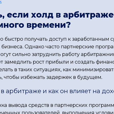
5
ь, если холд в арбитраж
много времени?
о быстро получать доступ к заработанным 
бизнеса. Однако часто партнерские програ
могут сильно затруднить работу арбитражни
т замедлить рост прибыли и создать финанс
елать в таких ситуациях, как минимизирова
, чтобы избежать задержек в будущем.
 в арбитраже и как он влияет на до
жка вывода средств в партнерских программ
еченных пользователей, выполнения условий