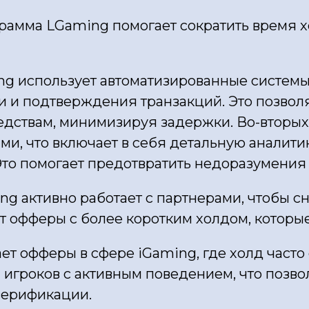
рамма LGaming помогает сократить время 
ng использует автоматизированные системы 
и и подтверждения транзакций. Это позвол
редствам, минимизируя задержки. Во-вторых
ми, что включает в себя детальную аналитик
Это помогает предотвратить недоразумения
ng активно работает с партнерами, чтобы сн
ет офферы с более коротким холдом, котор
т офферы в сфере iGaming, где холд часто 
 игроков с активным поведением, что позво
верификации.